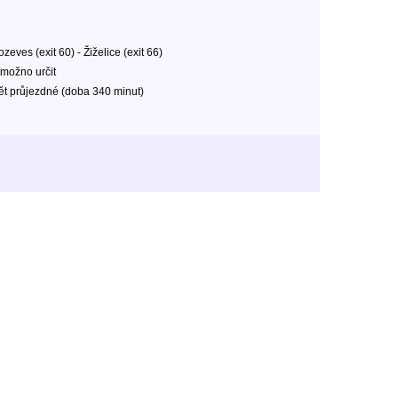
ozeves (exit 60) - Žiželice (exit 66)
možno určit
ět průjezdné (doba 340 minut)