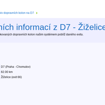
hiv dopravních kolon na D7
ích informací z D7 - Žiželice
tekovaných dopravních kolon našim systémem poblíž daného exitu.
D7 (Praha - Chomutov)
82.00 km
Žiželice (exit 66)