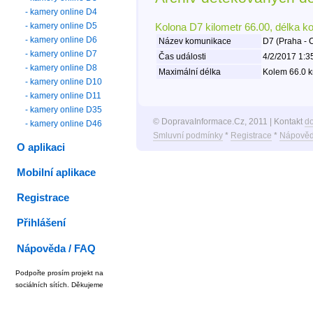
- kamery online D4
- kamery online D5
Kolona D7 kilometr 66.00, délka k
- kamery online D6
Název komunikace
D7 (Praha - 
- kamery online D7
Čas události
4/2/2017 1:3
- kamery online D8
Maximální délka
Kolem 66.0 k
- kamery online D10
- kamery online D11
- kamery online D35
© DopravaInformace.Cz, 2011 | Kontakt
d
- kamery online D46
Smluvní podmínky
*
Registrace
*
Nápověd
O aplikaci
Mobilní aplikace
Registrace
Přihlášení
Nápověda / FAQ
Podpořte prosím projekt na
sociálních sítích. Děkujeme