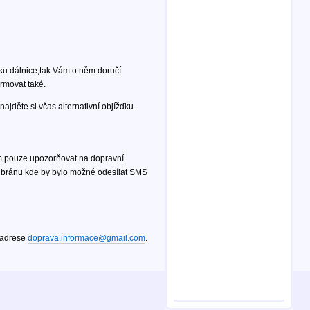
ku dálnice,tak Vám o něm doručí
ormovat také.
ajděte si včas alternativní objížďku.
ím pouze upozorňovat na dopravní
S bránu kde by bylo možné odesílat SMS
a adrese
doprava.informace@gmail.com
.