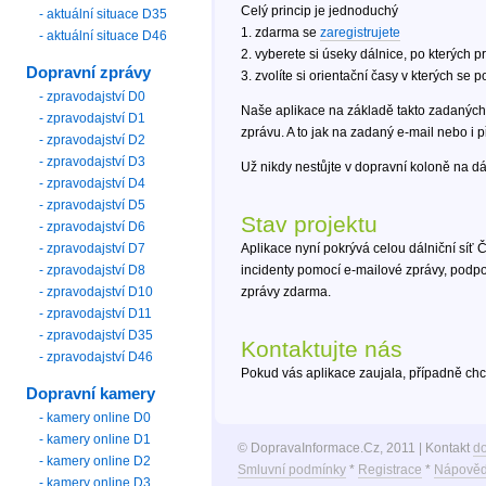
Celý princip je jednoduchý
- aktuální situace D35
1. zdarma se
zaregistrujete
- aktuální situace D46
2. vyberete si úseky dálnice, po kterých p
Dopravní zprávy
3. zvolíte si orientační časy v kterých se
- zpravodajství D0
Naše aplikace na základě takto zadanýc
- zpravodajství D1
zprávu. A to jak na zadaný e-mail nebo i 
- zpravodajství D2
- zpravodajství D3
Už nikdy nestůjte v dopravní koloně na dál
- zpravodajství D4
- zpravodajství D5
Stav projektu
- zpravodajství D6
- zpravodajství D7
Aplikace nyní pokrývá celou dálniční síť 
- zpravodajství D8
incidenty pomocí e-mailové zprávy, podp
- zpravodajství D10
zprávy zdarma.
- zpravodajství D11
- zpravodajství D35
Kontaktujte nás
- zpravodajství D46
Pokud vás aplikace zaujala, případně ch
Dopravní kamery
- kamery online D0
- kamery online D1
© DopravaInformace.Cz, 2011 | Kontakt
d
- kamery online D2
Smluvní podmínky
*
Registrace
*
Nápověd
- kamery online D3