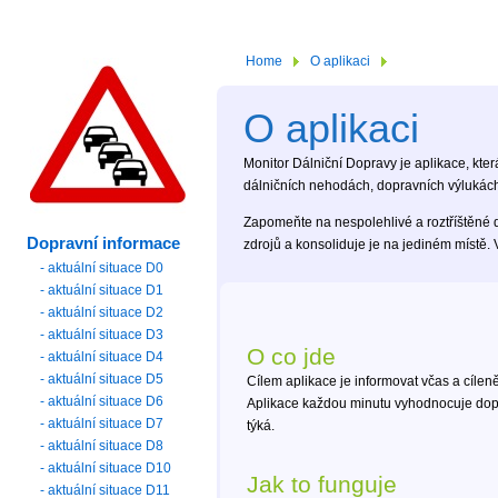
Home
O aplikaci
O aplikaci
Monitor Dálniční Dopravy je aplikace, kter
dálničních nehodách, dopravních výlukách 
Zapomeňte na nespolehlivé a roztříštěné 
Dopravní informace
zdrojů a konsoliduje je na jediném místě. 
- aktuální situace D0
- aktuální situace D1
- aktuální situace D2
- aktuální situace D3
O co jde
- aktuální situace D4
- aktuální situace D5
Cílem aplikace je informovat včas a cíle
- aktuální situace D6
Aplikace každou minutu vyhodnocuje dopra
- aktuální situace D7
týká.
- aktuální situace D8
- aktuální situace D10
Jak to funguje
- aktuální situace D11