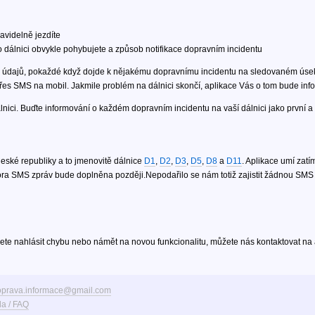
ravidelně jezdíte
 po dálnici obvykle pohybujete a způsob notifikace dopravním incidentu
h údajů, pokaždé když dojde k nějakému dopravnímu incidentu na sledovaném úse
přes SMS na mobil. Jakmile problém na dálnici skončí, aplikace Vás o tom bude inf
nici. Buďte informování o každém dopravním incidentu na vaší dálnici jako první a n
České republiky a to jmenovitě dálnice
D1
,
D2
,
D3
,
D5
,
D8
a
D11
. Aplikace umí zat
ora SMS zpráv bude doplněna později.Nepodařilo se nám totiž zajistit žádnou SM
cete nahlásit chybu nebo námět na novou funkcionalitu, můžete nás kontaktovat n
oprava.informace@gmail.com
a / FAQ