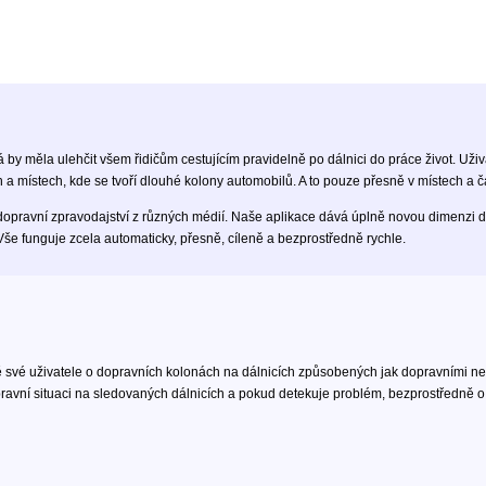
á by měla ulehčit všem řidičům cestujícím pravidelně po dálnici do práce život. Uži
a místech, kde se tvoří dlouhé kolony automobilů. A to pouze přesně v místech a ča
dopravní zpravodajství z různých médií. Naše aplikace dává úplně novou dimenzi d
Vše funguje zcela automaticky, přesně, cíleně a bezprostředně rychle.
ně své uživatele o dopravních kolonách na dálnicích způsobených jak dopravními ne
vní situaci na sledovaných dálnicích a pokud detekuje problém, bezprostředně o n