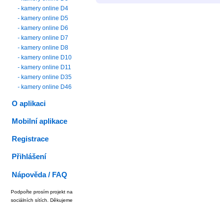
- kamery online D4
- kamery online D5
- kamery online D6
- kamery online D7
- kamery online D8
- kamery online D10
- kamery online D11
- kamery online D35
- kamery online D46
O aplikaci
Mobilní aplikace
Registrace
Přihlášení
Nápověda / FAQ
Podpořte prosím projekt na
sociálních sítích. Děkujeme