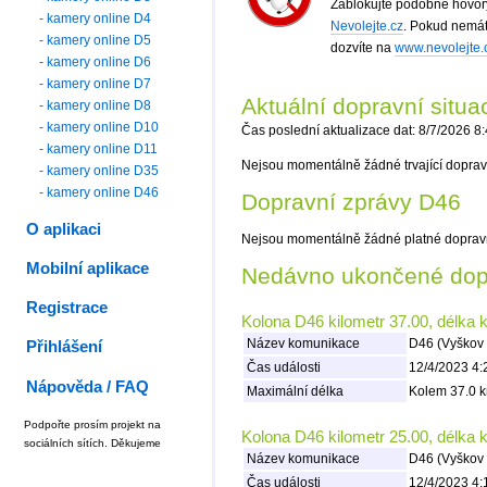
Zablokujte podobné hovory
- kamery online D4
Nevolejte.cz
. Pokud nemát
- kamery online D5
dozvíte na
www.nevolejte.
- kamery online D6
- kamery online D7
Aktuální dopravní situ
- kamery online D8
- kamery online D10
Čas poslední aktualizace dat: 8/7/2026 8
- kamery online D11
Nejsou momentálně žádné trvající doprav
- kamery online D35
- kamery online D46
Dopravní zprávy D46
O aplikaci
Nejsou momentálně žádné platné doprav
Mobilní aplikace
Nedávno ukončené dopr
Registrace
Kolona D46 kilometr 37.00, délka 
Název komunikace
D46 (Vyškov 
Přihlášení
Čas události
12/4/2023 4:
Nápověda / FAQ
Maximální délka
Kolem 37.0 k
Podpořte prosím projekt na
Kolona D46 kilometr 25.00, délka 
sociálních sítích. Děkujeme
Název komunikace
D46 (Vyškov 
Čas události
12/4/2023 4: