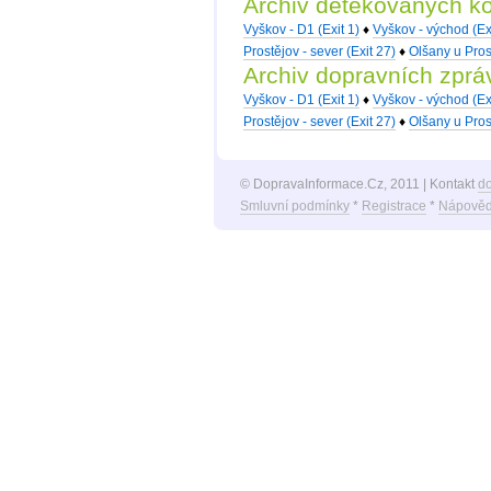
Archiv detekovaných k
Vyškov - D1 (Exit 1)
♦
Vyškov - východ (Exi
Prostějov - sever (Exit 27)
♦
Olšany u Pros
Archiv dopravních zprá
Vyškov - D1 (Exit 1)
♦
Vyškov - východ (Exi
Prostějov - sever (Exit 27)
♦
Olšany u Pros
© DopravaInformace.Cz, 2011 | Kontakt
d
Smluvní podmínky
*
Registrace
*
Nápověd