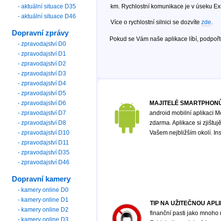
- aktuální situace D35
km. Rychlostní komunikace je v úseku Exi
- aktuální situace D46
Více o rychlostní silnici se dozvíte
zde
.
Dopravní zprávy
Pokud se Vám naše aplikace líbí, podpoř
- zpravodajství D0
- zpravodajství D1
- zpravodajství D2
- zpravodajství D3
- zpravodajství D4
- zpravodajství D5
- zpravodajství D6
MAJITELÉ SMARTPHONŮ
- zpravodajství D7
android mobilní aplikaci M
- zpravodajství D8
zdarma. Aplikace si zjištu
- zpravodajství D10
Vašem nejbližším okolí. In
- zpravodajství D11
- zpravodajství D35
- zpravodajství D46
Dopravní kamery
- kamery online D0
- kamery online D1
TIP NA UŽITEČNOU APL
- kamery online D2
finanční pasti jako mnoho
- kamery online D3