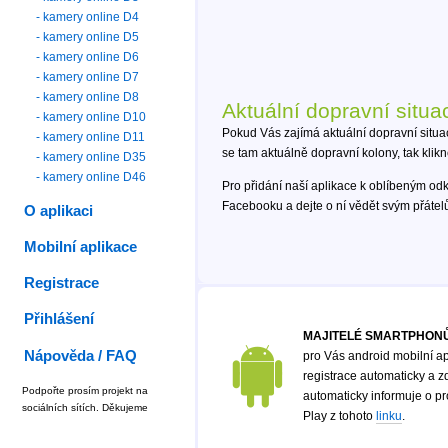
- kamery online D4
- kamery online D5
- kamery online D6
- kamery online D7
- kamery online D8
Aktuální dopravní situa
- kamery online D10
Pokud Vás zajímá aktuální dopravní situa
- kamery online D11
se tam aktuálně dopravní kolony, tak klik
- kamery online D35
- kamery online D46
Pro přidání naší aplikace k oblíbeným od
Facebooku a dejte o ní vědět svým přáte
O aplikaci
Mobilní aplikace
Registrace
Přihlášení
MAJITELÉ SMARTPHONŮ
Nápověda / FAQ
pro Vás android mobilní ap
registrace automaticky a zd
Podpořte prosím projekt na
automaticky informuje o p
sociálních sítích. Děkujeme
Play z tohoto
linku
.