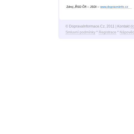
Zdroj „ŘSD ČR – JSDI –
www.dopravniinfo.cz
© DopravaInformace.Cz, 2011 | Kontakt
d
Smluvní podmínky
*
Registrace
*
Nápověd