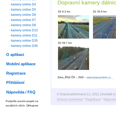
Dopravní kamery dálni
- kamery online D4
- kamery online D5
D2 8,3 km
D2 35,8 km
- kamery online D6
- kamery online D7
- kamery online D8
- kamery online D10
- kamery online D11
- kamery online D35
D2 59,7 km
- kamery online D46
O aplikaci
Mobilní aplikace
Registrace
Zdroj „ŘSD ČR – JSDI –
www.dopravniinfo.cz
Přihlášení
Nápověda / FAQ
© DopravaInformace.Cz, 2011 | Kontakt
d
Smluvní podmínky
*
Registrace
*
Nápověd
Podpořte prosím projekt na
sociálních sítích. Děkujeme