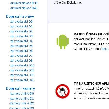
přátelům. Děkujeme.
- aktuální situace D35
- aktuální situace D46
Dopravní zprávy
- zpravodajství D0
- zpravodajství D1
- zpravodajství D2
MAJITELÉ SMARTPHONŮ
- zpravodajství D3
aplikaci Monitor Dálniční D
- zpravodajství D4
mobilního telefonu GPS poz
- zpravodajství D5
Google Play z tohoto
linku
.
- zpravodajství D6
- zpravodajství D7
- zpravodajství D8
- zpravodajství D10
- zpravodajství D11
- zpravodajství D35
- zpravodajství D46
TIP NA UŽITEČNOU APL
Dopravní kamery
mnoho nešťastníků před Vá
zkušeností ostatních uživ
- kamery online D0
Android, nevadí - máme řeš
- kamery online D1
- kamery online D2
- kamery online D3