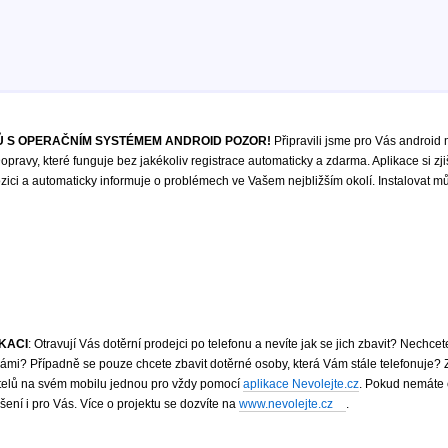
 S OPERAČNÍM SYSTÉMEM ANDROID POZOR!
Připravili jsme pro Vás android 
opravy, které funguje bez jakékoliv registrace automaticky a zdarma. Aplikace si zji
ici a automaticky informuje o problémech ve Vašem nejbližším okolí. Instalovat m
IKACI
: Otravují Vás dotěrní prodejci po telefonu a nevíte jak se jich zbavit? Nechce
mi? Případně se pouze chcete zbavit dotěrné osoby, která Vám stále telefonuje?
atelů na svém mobilu jednou pro vždy pomocí
aplikace Nevolejte.cz
. Pokud nemáte 
ení i pro Vás. Více o projektu se dozvíte na
www.nevolejte.cz
.