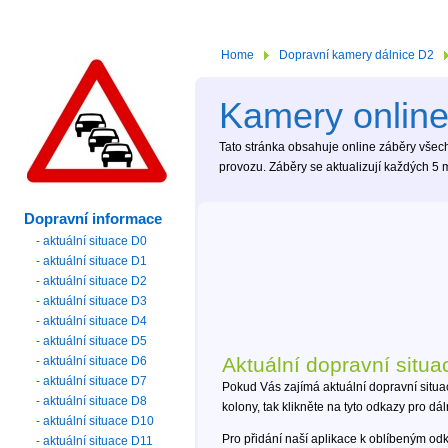
Home
Dopravní kamery dálnice D2
Kamery online
Tato stránka obsahuje online záběry všech 
provozu. Záběry se aktualizují každých 5 m
Dopravní informace
- aktuální situace D0
- aktuální situace D1
- aktuální situace D2
- aktuální situace D3
- aktuální situace D4
- aktuální situace D5
Aktuální dopravní situa
- aktuální situace D6
- aktuální situace D7
Pokud Vás zajímá aktuální dopravní situa
- aktuální situace D8
kolony, tak klikněte na tyto odkazy pro dá
- aktuální situace D10
Pro přidání naší aplikace k oblíbeným od
- aktuální situace D11