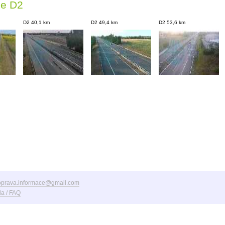
ce D2
D2 40,1 km
D2 49,4 km
D2 53,6 km
oprava.informace@gmail.com
a / FAQ