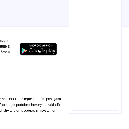
mobilní
štujě z
ůžete v
te spadnout do stejné finanční pasti jako
 Zablokujte podobné hovory na základě
chytrý telefon s operačním systémem