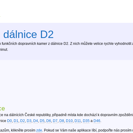
 dálnice D2
funkčních dopravních kamer z dálnice D2. Z nich můžete velice rychle vyhodnotit ak
inut.
ce
ce na dálnících České republiky, připadně místa kde dochází k dopravním zpoždění
lnice
D0
,
D1
,
D2
,
D3
,
D4
,
D5
,
D6
,
D7
,
D8
,
D10
,
D11
,
D35
a
D46
.
kazům, klikněte prosím
zde
. Pokud se Vám naše aplikace líbí, podpořte nás prosím