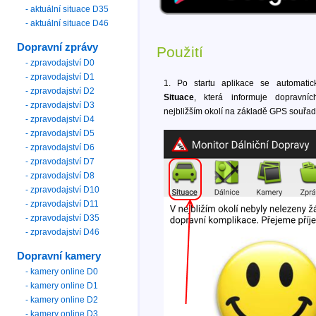
- aktuální situace D35
- aktuální situace D46
Dopravní zprávy
Použití
- zpravodajství D0
- zpravodajství D1
1. Po startu aplikace se automatic
- zpravodajství D2
Situace
, která informuje dopravní
- zpravodajství D3
nejbližším okolí na základě GPS souřad
- zpravodajství D4
- zpravodajství D5
- zpravodajství D6
- zpravodajství D7
- zpravodajství D8
- zpravodajství D10
- zpravodajství D11
- zpravodajství D35
- zpravodajství D46
Dopravní kamery
- kamery online D0
- kamery online D1
- kamery online D2
- kamery online D3