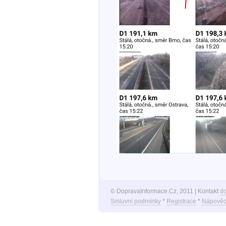
© DopravaInformace.Cz, 2011 | Kontakt
d
Smluvní podmínky
*
Registrace
*
Nápověd