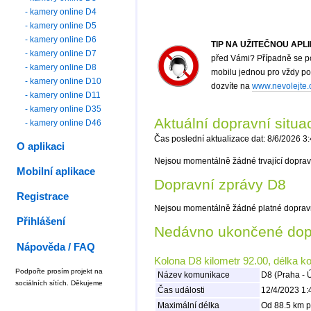
- kamery online D4
- kamery online D5
- kamery online D6
TIP NA UŽITEČNOU APL
- kamery online D7
před Vámi? Případně se po
- kamery online D8
mobilu jednou pro vždy p
- kamery online D10
dozvíte na
www.nevolejte.
- kamery online D11
- kamery online D35
Aktuální dopravní situ
- kamery online D46
Čas poslední aktualizace dat: 8/6/2026 3
O aplikaci
Nejsou momentálně žádné trvající doprav
Mobilní aplikace
Dopravní zprávy D8
Registrace
Nejsou momentálně žádné platné doprav
Přihlášení
Nedávno ukončené dopr
Nápověda / FAQ
Kolona D8 kilometr 92.00, délka k
Podpořte prosím projekt na
Název komunikace
D8 (Praha - 
sociálních sítích. Děkujeme
Čas události
12/4/2023 1:
Maximální délka
Od 88.5 km p