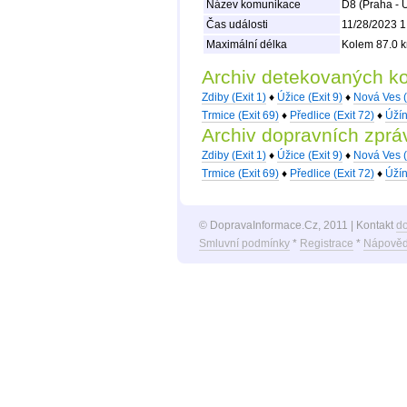
Název komunikace
D8 (Praha - 
Čas události
11/28/2023 1
Maximální délka
Kolem 87.0 k
Archiv detekovaných k
Zdiby (Exit 1)
♦
Úžice (Exit 9)
♦
Nová Ves (
Trmice (Exit 69)
♦
Předlice (Exit 72)
♦
Úžín
Archiv dopravních zprá
Zdiby (Exit 1)
♦
Úžice (Exit 9)
♦
Nová Ves (
Trmice (Exit 69)
♦
Předlice (Exit 72)
♦
Úžín
© DopravaInformace.Cz, 2011 | Kontakt
d
Smluvní podmínky
*
Registrace
*
Nápověd