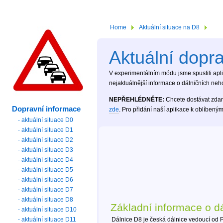
Home
Aktuální situace na D8
Aktuální dopr
V experimentálním módu jsme spustili aplik
nejaktuálnější informace o dálničních neh
NEPŘEHLÉDNĚTE:
Chcete dostávat zdar
Dopravní informace
zde
. Pro přidání naší aplikace k oblíben
- aktuální situace D0
- aktuální situace D1
- aktuální situace D2
- aktuální situace D3
- aktuální situace D4
- aktuální situace D5
- aktuální situace D6
- aktuální situace D7
- aktuální situace D8
Základní informace o dá
- aktuální situace D10
- aktuální situace D11
Dálnice D8 je česká dálnice vedoucí od 