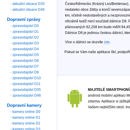
- aktuální situace D35
Česko/Německo (Krásný Les/Breitenau), k
- aktuální situace D46
nedaleko obce Zdiby a končí severozápa
km, včetně nedostavěných a nezprovozněn
Dopravní zprávy
oficiálně tudíž není součástí dálnice D8
- zpravodajství D0
plánovaných 92,208 km bude měřit 94,456
- zpravodajství D1
Dálnice D8 je jedinou českou dálnicí, k
- zpravodajství D2
Více o dálnici se dozvíte
zde
.
- zpravodajství D3
- zpravodajství D4
Pokud se Vám naše aplikace líbí, podpoř
- zpravodajství D5
- zpravodajství D6
- zpravodajství D7
- zpravodajství D8
- zpravodajství D10
- zpravodajství D11
- zpravodajství D35
MAJITELÉ SMARTPHONŮ
- zpravodajství D46
android mobilní aplikaci M
zdarma. Aplikace si zjištu
Dopravní kamery
Vašem nejbližším okolí. In
- kamery online D0
- kamery online D1
- kamery online D2
- kamery online D3