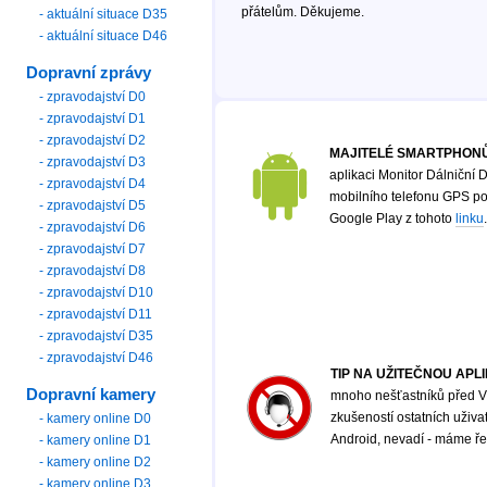
přátelům. Děkujeme.
- aktuální situace D35
- aktuální situace D46
Dopravní zprávy
- zpravodajství D0
- zpravodajství D1
- zpravodajství D2
MAJITELÉ SMARTPHONŮ
- zpravodajství D3
aplikaci Monitor Dálniční D
- zpravodajství D4
mobilního telefonu GPS poz
- zpravodajství D5
Google Play z tohoto
linku
.
- zpravodajství D6
- zpravodajství D7
- zpravodajství D8
- zpravodajství D10
- zpravodajství D11
- zpravodajství D35
- zpravodajství D46
TIP NA UŽITEČNOU APL
Dopravní kamery
mnoho nešťastníků před Vá
zkušeností ostatních uživ
- kamery online D0
Android, nevadí - máme řeš
- kamery online D1
- kamery online D2
- kamery online D3