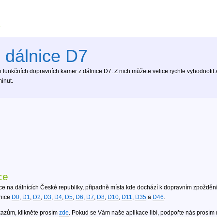
 dálnice D7
funkčních dopravních kamer z dálnice D7. Z nich můžete velice rychle vyhodnotit ak
inut.
ce
ce na dálnících České republiky, připadně místa kde dochází k dopravním zpoždění
lnice
D0
,
D1
,
D2
,
D3
,
D4
,
D5
,
D6
,
D7
,
D8
,
D10
,
D11
,
D35
a
D46
.
kazům, klikněte prosím
zde
. Pokud se Vám naše aplikace líbí, podpořte nás prosím