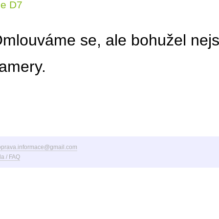
ce D7
mlouváme se, ale bohužel nejs
amery.
oprava.informace@gmail.com
a / FAQ