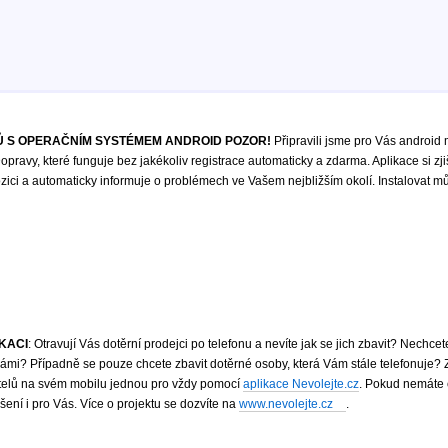
 S OPERAČNÍM SYSTÉMEM ANDROID POZOR!
Připravili jsme pro Vás android 
opravy, které funguje bez jakékoliv registrace automaticky a zdarma. Aplikace si zji
ici a automaticky informuje o problémech ve Vašem nejbližším okolí. Instalovat m
IKACI
: Otravují Vás dotěrní prodejci po telefonu a nevíte jak se jich zbavit? Nechce
mi? Případně se pouze chcete zbavit dotěrné osoby, která Vám stále telefonuje?
atelů na svém mobilu jednou pro vždy pomocí
aplikace Nevolejte.cz
. Pokud nemáte 
ení i pro Vás. Více o projektu se dozvíte na
www.nevolejte.cz
.