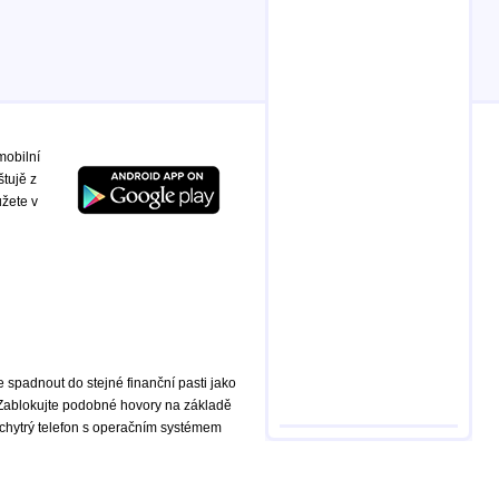
mobilní
štujě z
ůžete v
te spadnout do stejné finanční pasti jako
 Zablokujte podobné hovory na základě
chytrý telefon s operačním systémem