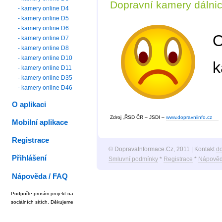
Dopravní kamery dálni
- kamery online D4
- kamery online D5
- kamery online D6
O
- kamery online D7
- kamery online D8
- kamery online D10
k
- kamery online D11
- kamery online D35
- kamery online D46
O aplikaci
Zdroj „ŘSD ČR – JSDI –
www.dopravniinfo.cz
Mobilní aplikace
Registrace
© DopravaInformace.Cz, 2011 | Kontakt
d
Přihlášení
Smluvní podmínky
*
Registrace
*
Nápověd
Nápověda / FAQ
Podpořte prosím projekt na
sociálních sítích. Děkujeme