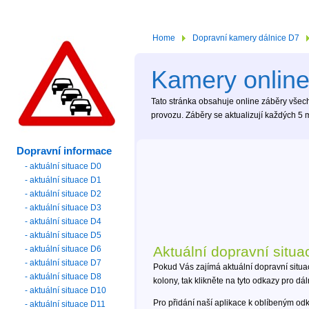
Home
Dopravní kamery dálnice D7
Kamery online
Tato stránka obsahuje online záběry všech 
provozu. Záběry se aktualizují každých 5 m
Dopravní informace
- aktuální situace D0
- aktuální situace D1
- aktuální situace D2
- aktuální situace D3
- aktuální situace D4
- aktuální situace D5
Aktuální dopravní situa
- aktuální situace D6
- aktuální situace D7
Pokud Vás zajímá aktuální dopravní situa
- aktuální situace D8
kolony, tak klikněte na tyto odkazy pro dá
- aktuální situace D10
Pro přidání naší aplikace k oblíbeným od
- aktuální situace D11