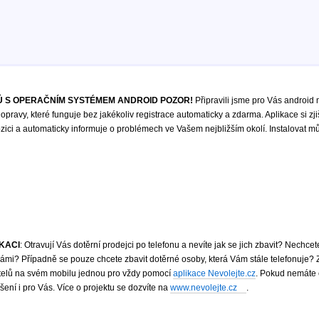
 S OPERAČNÍM SYSTÉMEM ANDROID POZOR!
Připravili jsme pro Vás android 
opravy, které funguje bez jakékoliv registrace automaticky a zdarma. Aplikace si zji
ici a automaticky informuje o problémech ve Vašem nejbližším okolí. Instalovat m
IKACI
: Otravují Vás dotěrní prodejci po telefonu a nevíte jak se jich zbavit? Nechce
mi? Případně se pouze chcete zbavit dotěrné osoby, která Vám stále telefonuje?
atelů na svém mobilu jednou pro vždy pomocí
aplikace Nevolejte.cz
. Pokud nemáte 
ení i pro Vás. Více o projektu se dozvíte na
www.nevolejte.cz
.