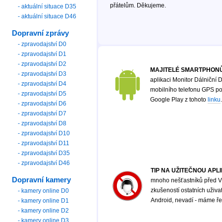
přátelům. Děkujeme.
- aktuální situace D35
- aktuální situace D46
Dopravní zprávy
- zpravodajství D0
- zpravodajství D1
- zpravodajství D2
MAJITELÉ SMARTPHONŮ
- zpravodajství D3
aplikaci Monitor Dálniční D
- zpravodajství D4
mobilního telefonu GPS poz
- zpravodajství D5
Google Play z tohoto
linku
.
- zpravodajství D6
- zpravodajství D7
- zpravodajství D8
- zpravodajství D10
- zpravodajství D11
- zpravodajství D35
- zpravodajství D46
TIP NA UŽITEČNOU APL
Dopravní kamery
mnoho nešťastníků před Vá
zkušeností ostatních uživ
- kamery online D0
Android, nevadí - máme řeš
- kamery online D1
- kamery online D2
- kamery online D3