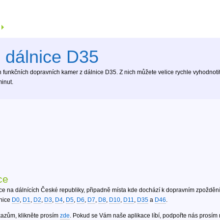
 dálnice D35
 funkčních dopravních kamer z dálnice D35. Z nich můžete velice rychle vyhodnotit a
inut.
ce
ce na dálnících České republiky, připadně místa kde dochází k dopravním zpoždění
lnice
D0
,
D1
,
D2
,
D3
,
D4
,
D5
,
D6
,
D7
,
D8
,
D10
,
D11
,
D35
a
D46
.
kazům, klikněte prosím
zde
. Pokud se Vám naše aplikace líbí, podpořte nás prosím