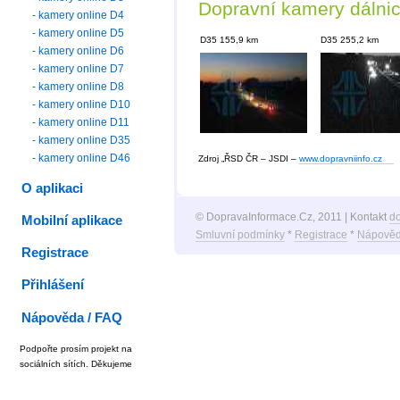
Dopravní kamery dálni
- kamery online D4
- kamery online D5
D35 155,9 km
D35 255,2 km
- kamery online D6
- kamery online D7
- kamery online D8
- kamery online D10
- kamery online D11
- kamery online D35
- kamery online D46
Zdroj „ŘSD ČR – JSDI –
www.dopravniinfo.cz
O aplikaci
© DopravaInformace.Cz, 2011 | Kontakt
d
Mobilní aplikace
Smluvní podmínky
*
Registrace
*
Nápověd
Registrace
Přihlášení
Nápověda / FAQ
Podpořte prosím projekt na
sociálních sítích. Děkujeme