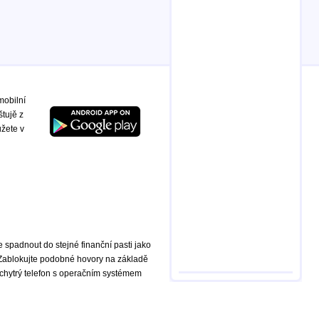
mobilní
štujě z
ůžete v
te spadnout do stejné finanční pasti jako
 Zablokujte podobné hovory na základě
chytrý telefon s operačním systémem