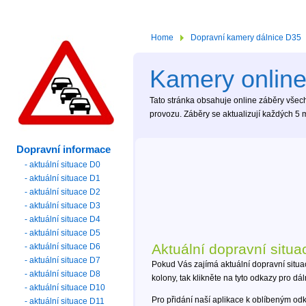
Home
Dopravní kamery dálnice D35
Kamery online
Tato stránka obsahuje online záběry všech
provozu. Záběry se aktualizují každých 5 m
Dopravní informace
- aktuální situace D0
- aktuální situace D1
- aktuální situace D2
- aktuální situace D3
- aktuální situace D4
- aktuální situace D5
Aktuální dopravní situa
- aktuální situace D6
- aktuální situace D7
Pokud Vás zajímá aktuální dopravní situa
- aktuální situace D8
kolony, tak klikněte na tyto odkazy pro dá
- aktuální situace D10
Pro přidání naší aplikace k oblíbeným od
- aktuální situace D11