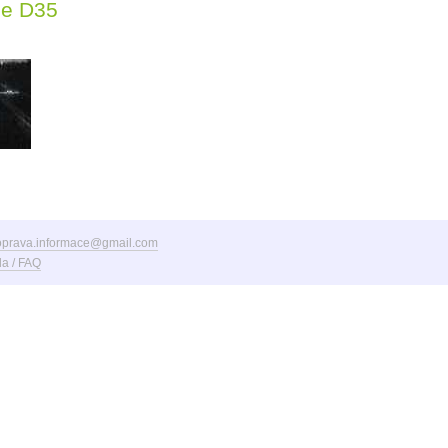
ce D35
oprava.informace@gmail.com
a / FAQ