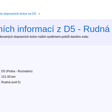
hiv dopravních kolon na D5
ích informací z D5 - Rudná (
tekovaných dopravních kolon našim systémem poblíž daného exitu.
D5 (Praha - Rozvadov)
151.00 km
Rudná (exit 5)