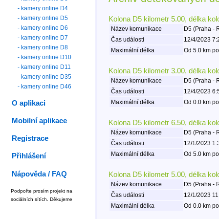
- kamery online D4
- kamery online D5
Kolona D5 kilometr 5.00, délka ko
- kamery online D6
Název komunikace
D5 (Praha - 
- kamery online D7
Čas události
12/4/2023 7:
- kamery online D8
Maximální délka
Od 5.0 km po
- kamery online D10
- kamery online D11
Kolona D5 kilometr 3.00, délka ko
- kamery online D35
Název komunikace
D5 (Praha - 
- kamery online D46
Čas události
12/4/2023 6:
Maximální délka
Od 0.0 km po
O aplikaci
Mobilní aplikace
Kolona D5 kilometr 6.50, délka ko
Název komunikace
D5 (Praha - 
Registrace
Čas události
12/1/2023 1:
Maximální délka
Od 5.0 km po
Přihlášení
Nápověda / FAQ
Kolona D5 kilometr 5.00, délka ko
Název komunikace
D5 (Praha - 
Podpořte prosím projekt na
Čas události
12/1/2023 11
sociálních sítích. Děkujeme
Maximální délka
Od 0.0 km po